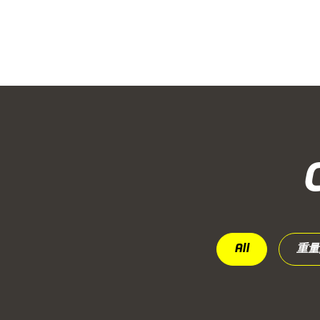
All
重量