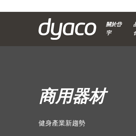
關於岱
宇
商用器材
健身產業新趨勢