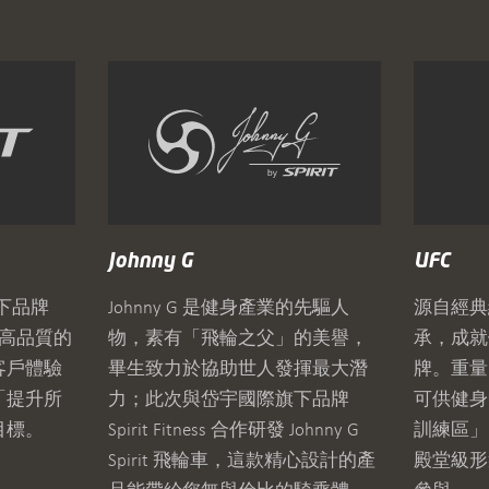
Johnny G
UFC
下品牌
Johnny G 是健身產業的先驅人
源自經典
製造最高品質的
物，素有「飛輪之父」的美譽，
承，成就
客戶體驗
畢生致力於協助世人發揮最大潛
牌。重量
「提升所
力；此次與岱宇國際旗下品牌
可供健身
目標。
Spirit Fitness 合作研發 Johnny G
訓練區」
Spirit 飛輪車，這款精心設計的產
殿堂級形