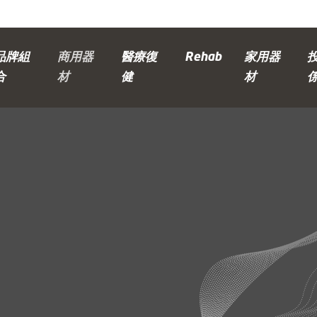
品牌組
商用器
醫療復
Rehab
家用器
合
材
健
材