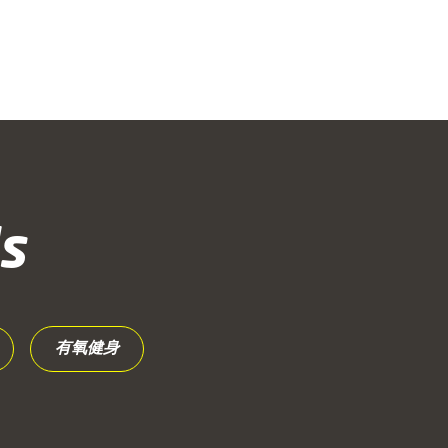
s
有氧健身