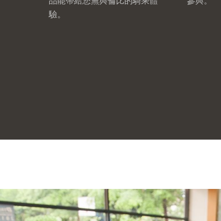
品能帶給您無與倫比的騎乘體
參與。
驗。