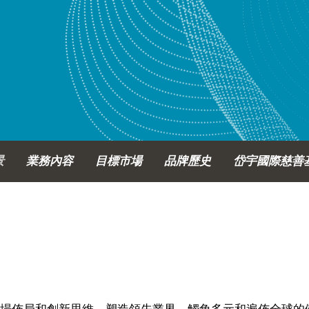
景
業務內容
目標市場
品牌歷史
岱宇國際慈善
場佈局和創新思維，塑造領先業界、觸角多元和遍佈全球的