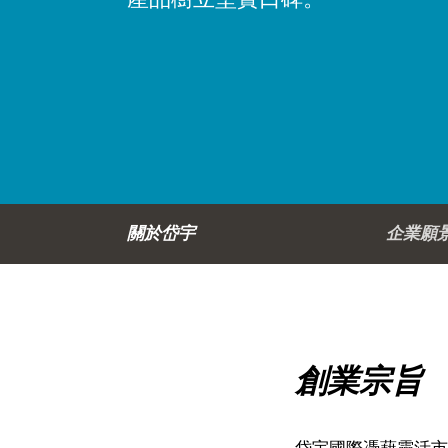
關於岱宇
企業願
創業宗旨
岱宇國際憑藉靈活市