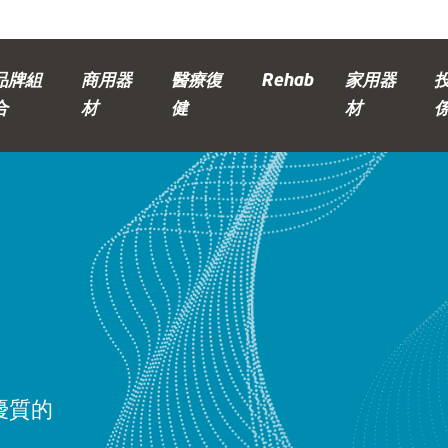
品牌組
商用器
醫療復
Rehab
家用器
合
材
健
材
優質的