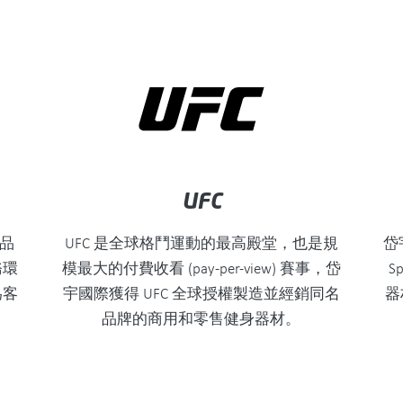
UFC
高品
UFC 是全球格鬥運動的最高殿堂，也是規
岱
務環
模最大的付費收看 (pay-per-view) 賽事，岱
S
為客
宇國際獲得 UFC 全球授權製造並經銷同名
器
品牌的商用和零售健身器材。