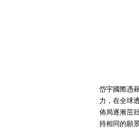
岱宇國際憑
力，在全球
佈局逐漸茁
持相同的願