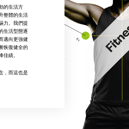
動的生活方
升整體的生活
驅力。我們提
的生活型態逐
而邁向更強健
漸恢復健全的
峰佳績。
念，而這也是