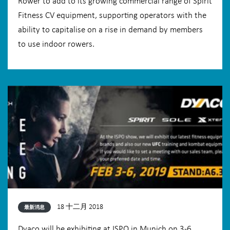
Rower to add to its growing commercial range of Spirit
Fitness CV equipment, supporting operators with the
ability to capitalise on a rise in demand by members
to use indoor rowers.
18 十二月 2018
最新消息
Dyaco will be exhibiting at ISPO in Munich on 3-6