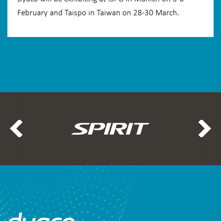
February and Taispo in Taiwan on 28-30 March.